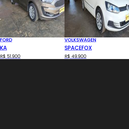
FORD
VOLKSWAGEN
KA
SPACEFOX
R$ 51.900
R$ 49.900